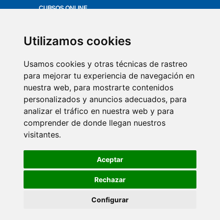
CURSOS ONLINE
ACTUALÍZATE
PRODUCTOS VITIS
Utilizamos cookies
MÁS EN SALUD BUCAL
Usamos cookies y otras técnicas de rastreo
VÍDEOS
para mejorar tu experiencia de navegación en
nuestra web, para mostrarte contenidos
QUIÉNES SOMOS
personalizados y anuncios adecuados, para
COMITÉ DE EXPERTOS
analizar el tráfico en nuestra web y para
CONTACTO
comprender de donde llegan nuestros
visitantes.
SUSCRIPCIÓN NEWSLETTER
AVISO LEGAL
Aceptar
POLÍTICA DE COOKIES
POLÍTICA DE PRIVACIDAD
Rechazar
Configurar
© DENTAID VITIS 2026