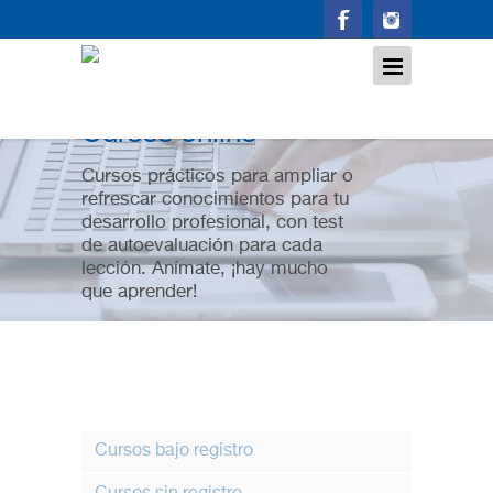
Cursos online
Cursos prácticos para ampliar o
refrescar conocimientos para tu
desarrollo profesional, con test
de autoevaluación para cada
lección. Anímate, ¡hay mucho
que aprender!
Cursos bajo registro