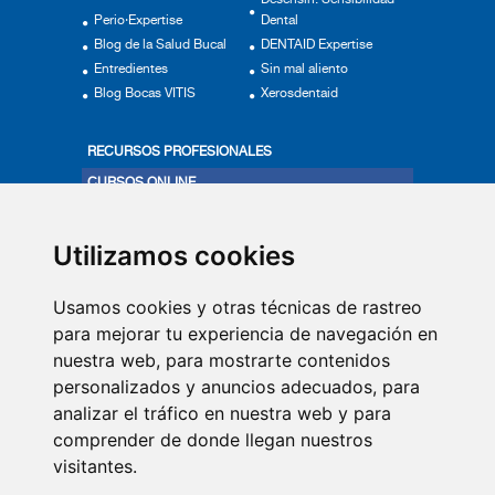
Desensin: Sensibilidad
Perio·Expertise
Dental
Blog de la Salud Bucal
DENTAID Expertise
Entredientes
Sin mal aliento
Blog Bocas VITIS
Xerosdentaid
RECURSOS PROFESIONALES
CURSOS ONLINE
ACTUALÍZATE
PRODUCTOS VITIS
Utilizamos cookies
MÁS EN SALUD BUCAL
Usamos cookies y otras técnicas de rastreo
VÍDEOS
para mejorar tu experiencia de navegación en
nuestra web, para mostrarte contenidos
QUIÉNES SOMOS
personalizados y anuncios adecuados, para
COMITÉ DE EXPERTOS
analizar el tráfico en nuestra web y para
CONTACTO
comprender de donde llegan nuestros
visitantes.
SUSCRIPCIÓN NEWSLETTER