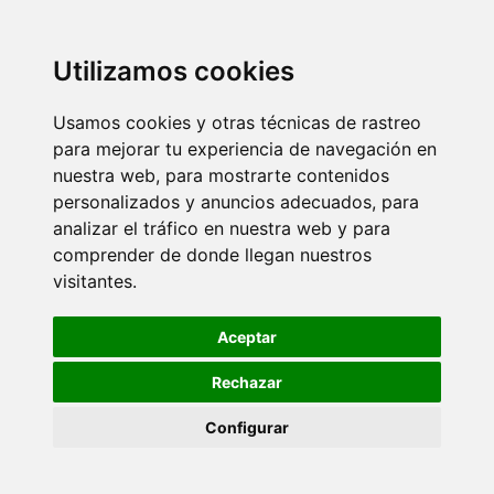
ACTUALÍZATE
PRODUCTOS VITIS
Utilizamos cookies
MÁS EN SALUD BUCAL
Usamos cookies y otras técnicas de rastreo
VÍDEOS
para mejorar tu experiencia de navegación en
nuestra web, para mostrarte contenidos
QUIÉNES SOMOS
personalizados y anuncios adecuados, para
COMITÉ DE EXPERTOS
analizar el tráfico en nuestra web y para
CONTACTO
comprender de donde llegan nuestros
visitantes.
SUSCRIPCIÓN NEWSLETTER
AVISO LEGAL
Aceptar
POLÍTICA DE COOKIES
POLÍTICA DE PRIVACIDAD
Rechazar
Configurar
© DENTAID VITIS 2026