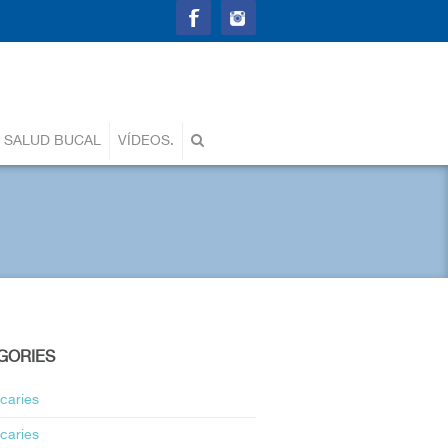
 SALUD BUCAL
VÍDEOS.
GORIES
icaries
icaries