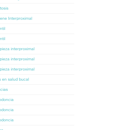
tosis
iene Interproximal
ntil
ntil
pieza interproximal
pieza interproximal
pieza interproximal
 en salud bucal
icias
odoncia
odoncia
odoncia