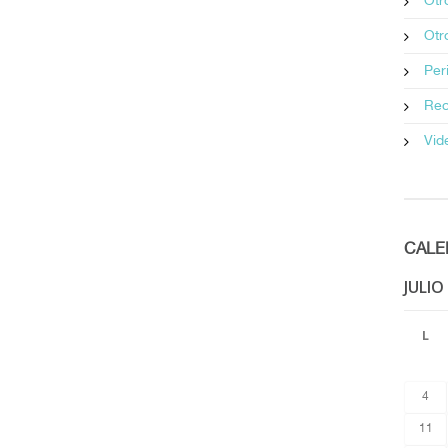
Otr
Otr
Peri
Rec
Vid
CALE
JULIO
L
4
11