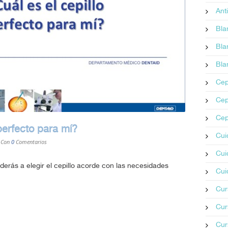
Ant
Bla
Bla
Bla
Cep
Cep
Cep
 perfecto para mí?
Cui
Con
0
Comentarios
Cui
erás a elegir el cepillo acorde con las necesidades
Cui
Cur
Cur
Cur