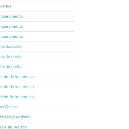
icaries
nqueamiento
nqueamiento
nqueamiento
illado dental
illado dental
illado dental
dado de las encías
dado de las encías
dado de las encías
so Online
sos bajo registro
sos sin registro