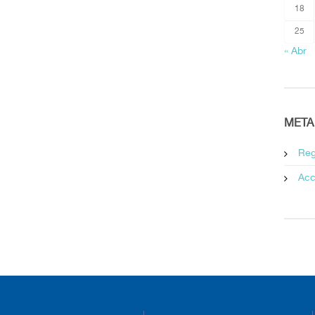
18
25
« Abr
META
Reg
Acc