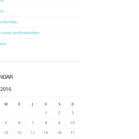
os
os
odontitis
ursos profesionales
eos
NDAR
 2016
M
X
J
V
S
D
1
2
3
5
6
7
8
9
10
12
13
14
15
16
17