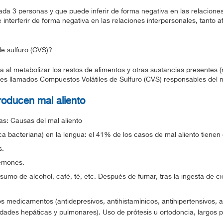
da 3 personas y que puede inferir de forma negativa en las relaciones 
interferir de forma negativa en las relaciones interpersonales, tanto 
e sulfuro (CVS)?
al metabolizar los restos de alimentos y otras sustancias presentes (r
s llamados Compuestos Volátiles de Sulfuro (CVS) responsables del ma
roducen mal aliento
as: Causas del mal aliento
a bacteriana) en la lengua: el 41% de los casos de mal aliento tienen o
s.
lemones.
onsumo de alcohol, café, té, etc. Después de fumar, tras la ingesta de 
s medicamentos (antidepresivos, antihistamínicos, antihipertensivos, a
dades hepáticas y pulmonares). Uso de prótesis u ortodoncia, largos p