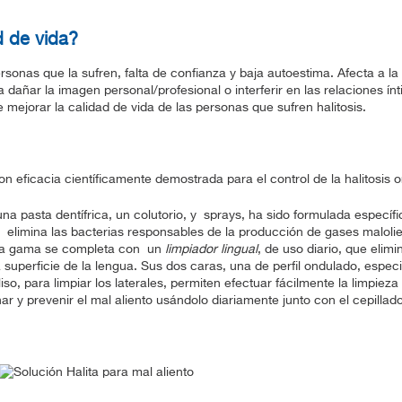
d de vida?
ersonas que la sufren, falta de confianza y baja autoestima. Afecta a la
a dañar la imagen personal/profesional o interferir en las relaciones 
 mejorar la calidad de vida de las personas que sufren halitosis.
 eficacia científicamente demostrada para el control de la halitosis or
na pasta dentífrica, un colutorio, y sprays, ha sido formulada específ
ón elimina las bacterias responsables de la producción de gases maloli
 la gama se completa con un
limpiador lingual
, de uso diario, que elimi
superficie de la lengua. Sus dos caras, una de perfil ondulado, espec
l liso, para limpiar los laterales, permiten efectuar fácilmente la limpie
ar y prevenir el mal aliento usándolo diariamente junto con el cepillado