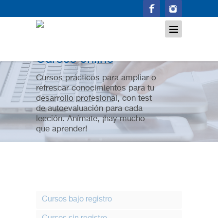
Cursos online
Cursos prácticos para ampliar o
refrescar conocimientos para tu
desarrollo profesional, con test
de autoevaluación para cada
lección. Anímate, ¡hay mucho
que aprender!
Cursos bajo registro