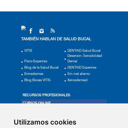
TAMBIÉN HABLAN DE SALUD BUCAL
VITIS
DENTAID Salud Bucal
Desensin: Sensibilidad
Perio·Expertise
Dental
Blog de la Salud Bucal
DENTAID Expertise
Entredientes
Sin mal aliento
Blog Bocas VITIS
Xerosdentaid
RECURSOS PROFESIONALES
CURSOS ONLINE
ACTUALÍZATE
PRODUCTOS VITIS
Utilizamos cookies
MÁS EN SALUD BUCAL