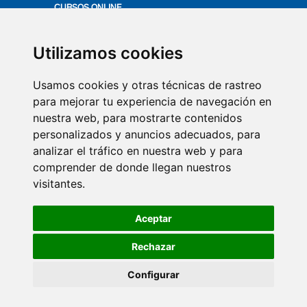
CURSOS ONLINE
ACTUALÍZATE
PRODUCTOS VITIS
Utilizamos cookies
MÁS EN SALUD BUCAL
Usamos cookies y otras técnicas de rastreo
VÍDEOS
para mejorar tu experiencia de navegación en
nuestra web, para mostrarte contenidos
QUIÉNES SOMOS
personalizados y anuncios adecuados, para
COMITÉ DE EXPERTOS
analizar el tráfico en nuestra web y para
CONTACTO
comprender de donde llegan nuestros
visitantes.
SUSCRIPCIÓN NEWSLETTER
AVISO LEGAL
Aceptar
POLÍTICA DE COOKIES
POLÍTICA DE PRIVACIDAD
Rechazar
Configurar
© DENTAID VITIS 2026