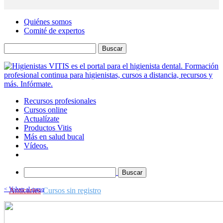
Quiénes somos
Comité de expertos
Buscar
Recursos profesionales
Cursos online
Actualízate
Productos Vitis
Más en salud bucal
Vídeos.
Buscar
< Volver al curso
Anticaries
Cursos sin registro