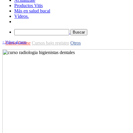
Actualízate
Productos Vitis
Más en salud bucal
Vídeos.
Buscar
< Volver al curso
Curso Online
Cursos bajo registro
Otros