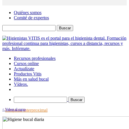
Quiénes somos
Comité de expertos
Buscar
Recursos profesionales
Cursos online
Actualízate
Productos Vitis
Más en salud bucal
Vídeos.
Buscar
< Volver al curso
Limpieza interproximal