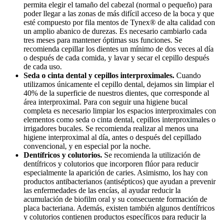
permita elegir el tamaño del cabezal (normal o pequeño) para
poder llegar a las zonas de más difícil acceso de la boca y que
esté compuesto por fila mentos de Tynex® de alta calidad con
un amplio abanico de durezas. Es necesario cambiarlo cada
tres meses para mantener óptimas sus funciones. Se
recomienda cepillar los dientes un mínimo de dos veces al día
o después de cada comida, y lavar y secar el cepillo después
de cada uso.
Seda o cinta dental y cepillos interproximales.
Cuando
utilizamos únicamente el cepillo dental, dejamos sin limpiar el
40% de la superficie de nuestros dientes, que corresponde al
área interproximal. Para con seguir una higiene bucal
completa es necesario limpiar los espacios interproximales con
elementos como seda o cinta dental, cepillos interproximales o
irrigadores bucales. Se recomienda realizar al menos una
higiene interproximal al día, antes o después del cepillado
convencional, y en especial por la noche.
Dentífricos y colutorios.
Se recomienda la utilización de
dentífricos y colutorios que incorporen flúor para reducir
especialmente la aparición de caries. Asimismo, los hay con
productos antibacterianos (antisépticos) que ayudan a prevenir
las enfermedades de las encías, al ayudar reducir la
acumulación de biofilm oral y su consecuente formación de
placa bacteriana. Además, existen también algunos dentífricos
y colutorios contienen productos específicos para reducir la