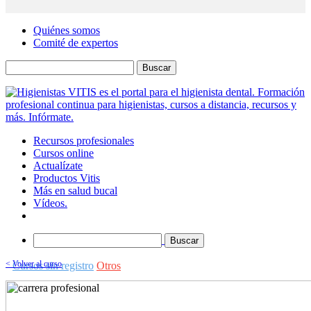
Quiénes somos
Comité de expertos
Buscar
Recursos profesionales
Cursos online
Actualízate
Productos Vitis
Más en salud bucal
Vídeos.
Buscar
< Volver al curso
Cursos sin registro
Otros