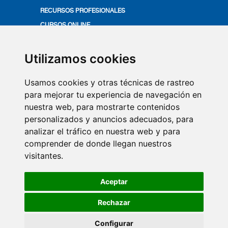
RECURSOS PROFESIONALES
CURSOS ONLINE
ACTUALÍZATE
PRODUCTOS VITIS
Utilizamos cookies
MÁS EN SALUD BUCAL
Usamos cookies y otras técnicas de rastreo
VÍDEOS
para mejorar tu experiencia de navegación en
nuestra web, para mostrarte contenidos
QUIÉNES SOMOS
personalizados y anuncios adecuados, para
COMITÉ DE EXPERTOS
analizar el tráfico en nuestra web y para
CONTACTO
comprender de donde llegan nuestros
visitantes.
SUSCRIPCIÓN NEWSLETTER
AVISO LEGAL
Aceptar
POLÍTICA DE COOKIES
POLÍTICA DE PRIVACIDAD
Rechazar
Configurar