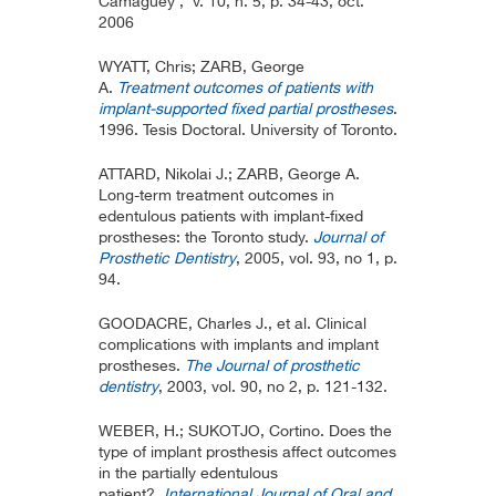
Camagüey , v. 10, n. 5, p. 34-43, oct.
2006
WYATT, Chris; ZARB, George
A.
Treatment outcomes of patients with
implant-supported fixed partial prostheses
.
1996. Tesis Doctoral. University of Toronto.
ATTARD, Nikolai J.; ZARB, George A.
Long-term treatment outcomes in
edentulous patients with implant-fixed
prostheses: the Toronto study.
Journal of
Prosthetic Dentistry
, 2005, vol. 93, no 1, p.
94.
GOODACRE, Charles J., et al. Clinical
complications with implants and implant
prostheses.
The Journal of prosthetic
dentistry
, 2003, vol. 90, no 2, p. 121-132.
WEBER, H.; SUKOTJO, Cortino. Does the
type of implant prosthesis affect outcomes
in the partially edentulous
patient?.
International Journal of Oral and