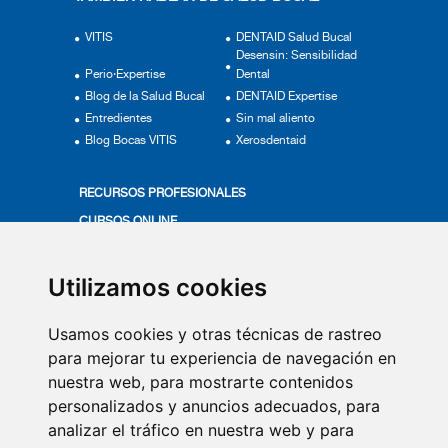
VITIS
DENTAID Salud Bucal
Desensin: Sensibilidad
Perio·Expertise
Dental
Blog de la Salud Bucal
DENTAID Expertise
Entredientes
Sin mal aliento
Blog Bocas VITIS
Xerosdentaid
RECURSOS PROFESIONALES
CURSOS ONLINE
ACTUALÍZATE
PRODUCTOS VITIS
Utilizamos cookies
MÁS EN SALUD BUCAL
Usamos cookies y otras técnicas de rastreo
VÍDEOS
para mejorar tu experiencia de navegación en
nuestra web, para mostrarte contenidos
QUIÉNES SOMOS
personalizados y anuncios adecuados, para
COMITÉ DE EXPERTOS
analizar el tráfico en nuestra web y para
CONTACTO