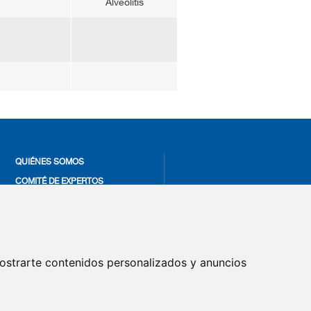
Alveolitis
QUIÉNES SOMOS
COMITÉ DE EXPERTOS
CONTACTO
SUSCRIPCIÓN NEWSLETTER
AVISO LEGAL
ostrarte contenidos personalizados y anuncios
POLÍTICA DE COOKIES
POLÍTICA DE PRIVACIDAD