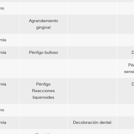
smo
Agrandamiento
gingival
mía
mía
Pénfigo bulloso
D
Pér
sensi
mía
Pénfigo
D
Reacciones
liquenoides
smo
mía
Decoloración dental