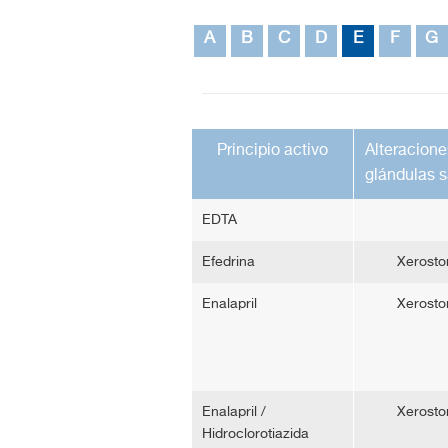
A
B
C
D
E
F
G
Principio activo
Alteracione
glándulas s
EDTA
Efedrina
Xerosto
Enalapril
Xerosto
Enalapril /
Xerosto
Hidroclorotiazida