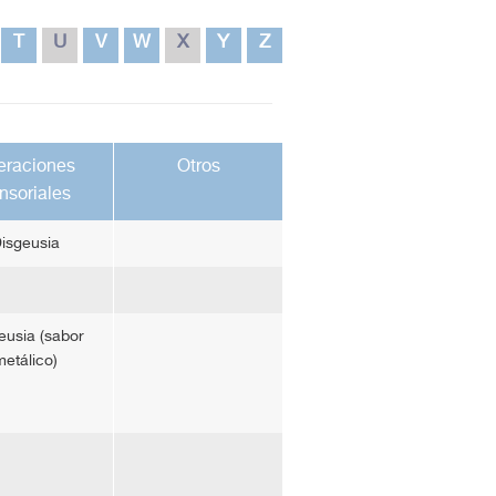
T
U
V
W
X
Y
Z
eraciones
Otros
nsoriales
isgeusia
eusia (sabor
etálico)