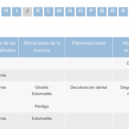
H
I
J
K
L
M
N
O
P
Q
R
S
s de las
Alteraciones de la
Pigmentaciones
Alt
alivales
mucosa
se
D
mía
mía
Glositis
Decoloración dental
Disg
Estomatitis
m
Pénfigo
mía
Estomatitis