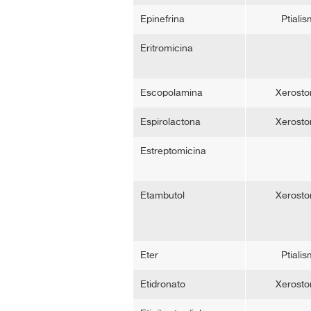
Epinefrina
Ptiali
Eritromicina
Escopolamina
Xerosto
Espirolactona
Xerosto
Estreptomicina
Etambutol
Xerosto
Eter
Ptiali
Etidronato
Xerosto