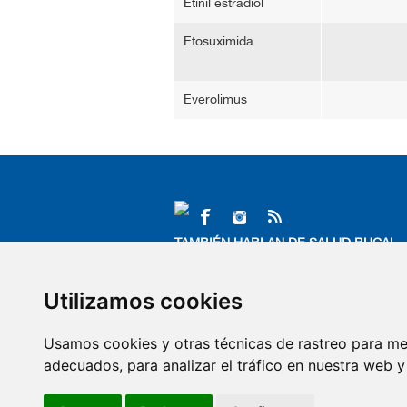
Etinil estradiol
Etosuximida
Everolimus
TAMBIÉN HABLAN DE SALUD BUCAL
VITIS
D
Utilizamos cookies
Perio·Expertise
De
Blog de la Salud Bucal
DE
Usamos cookies y otras técnicas de rastreo para me
Entredientes
Si
Blog Bocas VITIS
Xe
adecuados, para analizar el tráfico en nuestra web 