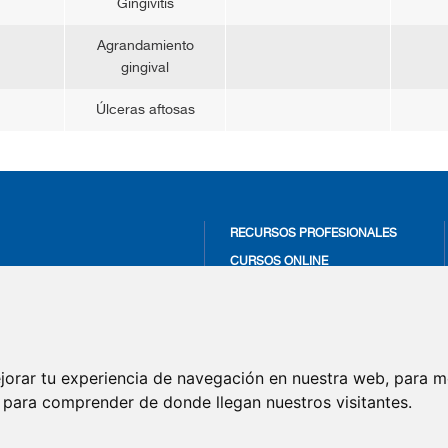
Gingivitis
Agrandamiento
gingival
Úlceras aftosas
RECURSOS PROFESIONALES
CURSOS ONLINE
ACTUALÍZATE
ENTAID Salud Bucal
PRODUCTOS VITIS
sensin: Sensibilidad Dental
MÁS EN SALUD BUCAL
NTAID Expertise
jorar tu experiencia de navegación en nuestra web, para m
VÍDEOS
n mal aliento
rosdentaid
y para comprender de donde llegan nuestros visitantes.