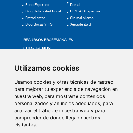
Perio·Expertise
Dental
Blog de la Salud Bucal
DENTAID Expertise
Entredientes
Sin mal aliento
Blog Bocas VITIS
Xerosdentaid
RECURSOS PROFESIONALES
CURSOS ONLINE
ACTUALÍZATE
PRODUCTOS VITIS
Utilizamos cookies
MÁS EN SALUD BUCAL
Usamos cookies y otras técnicas de rastreo
VÍDEOS
para mejorar tu experiencia de navegación en
nuestra web, para mostrarte contenidos
QUIÉNES SOMOS
personalizados y anuncios adecuados, para
COMITÉ DE EXPERTOS
analizar el tráfico en nuestra web y para
CONTACTO
comprender de donde llegan nuestros
visitantes.
SUSCRIPCIÓN NEWSLETTER
AVISO LEGAL