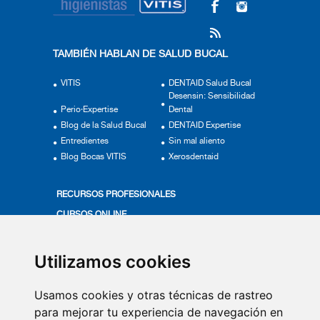
TAMBIÉN HABLAN DE SALUD BUCAL
VITIS
DENTAID Salud Bucal
Desensin: Sensibilidad
Perio·Expertise
Dental
Blog de la Salud Bucal
DENTAID Expertise
Entredientes
Sin mal aliento
Blog Bocas VITIS
Xerosdentaid
RECURSOS PROFESIONALES
CURSOS ONLINE
ACTUALÍZATE
PRODUCTOS VITIS
Utilizamos cookies
MÁS EN SALUD BUCAL
Usamos cookies y otras técnicas de rastreo
VÍDEOS
para mejorar tu experiencia de navegación en