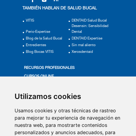
TAMBIÉN HABLAN DE SALUD BUCAL
VITIS
DENTAID Salud Bucal
Desensin: Sensibilidad
Perio·Expertise
Dental
Blog de la Salud Bucal
DENTAID Expertise
Entredientes
Sin mal aliento
Blog Bocas VITIS
Xerosdentaid
RECURSOS PROFESIONALES
CURSOS ONLINE
ACTUALÍZATE
PRODUCTOS VITIS
Utilizamos cookies
MÁS EN SALUD BUCAL
Usamos cookies y otras técnicas de rastreo
VÍDEOS
para mejorar tu experiencia de navegación en
nuestra web, para mostrarte contenidos
QUIÉNES SOMOS
personalizados y anuncios adecuados, para