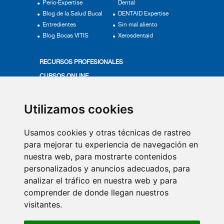
Perio·Expertise
Dental
Blog de la Salud Bucal
DENTAID Expertise
Entredientes
Sin mal aliento
Blog Bocas VITIS
Xerosdentaid
RECURSOS PROFESIONALES
CURSOS ONLINE
ACTUALÍZATE
PRODUCTOS VITIS
Utilizamos cookies
MÁS EN SALUD BUCAL
Usamos cookies y otras técnicas de rastreo
VÍDEOS
para mejorar tu experiencia de navegación en
nuestra web, para mostrarte contenidos
QUIÉNES SOMOS
personalizados y anuncios adecuados, para
COMITÉ DE EXPERTOS
analizar el tráfico en nuestra web y para
CONTACTO
comprender de donde llegan nuestros
visitantes.
SUSCRIPCIÓN NEWSLETTER
AVISO LEGAL