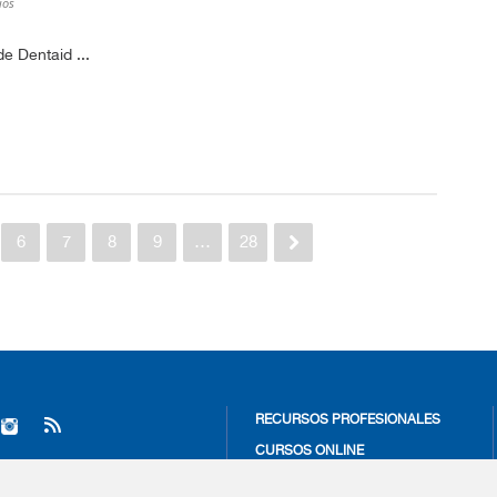
ios
de Dentaid ...
6
7
8
9
…
28
RECURSOS PROFESIONALES
CURSOS ONLINE
ACTUALÍZATE