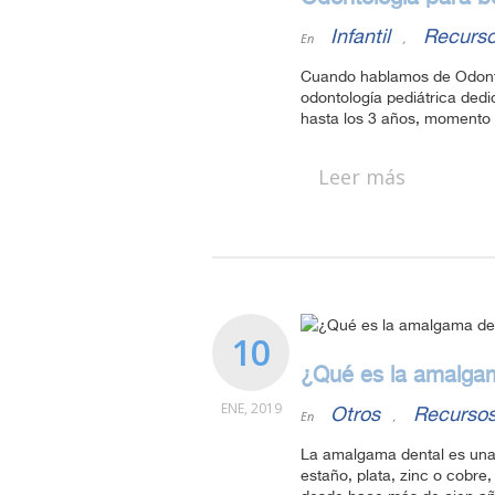
Infantil
Recurso
En
,
Cuando hablamos de Odontol
odontología pediátrica dedi
hasta los 3 años, momento e
Leer más
10
¿Qué es la amalga
ENE, 2019
Otros
Recursos
En
,
La amalgama dental es una 
estaño, plata, zinc o cobre,