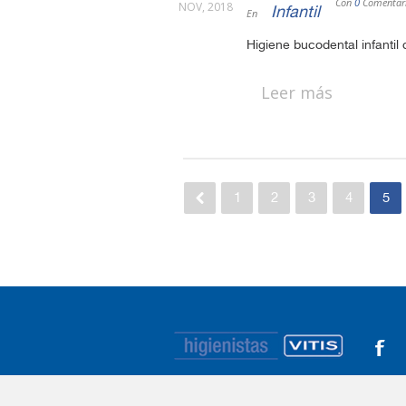
Con
0
Comentar
NOV, 2018
Infantil
En
Higiene bucodental infantil 
Leer más
1
2
3
4
5
TAMBIÉN HABLAN DE SALUD BUCAL