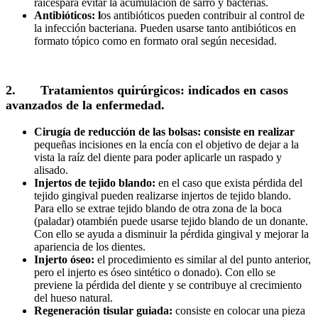
raícespara evitar la acumulación de sarro y bacterias.
Antibióticos: l
os antibióticos pueden contribuir al control de
la infección bacteriana. Pueden usarse tanto antibióticos en
formato tópico como en formato oral según necesidad.
2.
Tratamientos quirúrgicos
: indicados en casos
avanzados de la enfermedad.
Cirugía de reducción de las bolsas: consiste en realizar
pequeñas incisiones en la encía con el objetivo de dejar a la
vista la raíz del diente para poder aplicarle un raspado y
alisado.
Injertos de tejido blando:
en el caso que exista pérdida del
tejido gingival pueden realizarse injertos de tejido blando.
Para ello se extrae tejido blando de otra zona de la boca
(paladar) otambién puede usarse tejido blando de un donante.
Con ello se ayuda a disminuir la pérdida gingival y mejorar la
apariencia de los dientes.
Injerto óseo:
el procedimiento es similar al del punto anterior,
pero el injerto es óseo sintético o donado). Con ello se
previene la pérdida del diente y se contribuye al crecimiento
del hueso natural.
Regeneración tisular guiada:
consiste en colocar una pieza