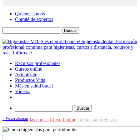
Quiénes somos
Comité de expertos
Buscar
Recursos profesionales
Cursos online
Actualízate
Productos Vitis
Más en salud bucal
Vídeos.
Buscar
< Volver al curso
Cuidado de las encías
Curso Online
Cursos bajo registro