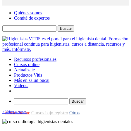
Quiénes somos
Comité de expertos
Buscar
Recursos profesionales
Cursos online
Actualízate
Productos Vitis
Más en salud bucal
Vídeos.
Buscar
< Volver a cursos
Curso Online
Cursos bajo registro
Otros