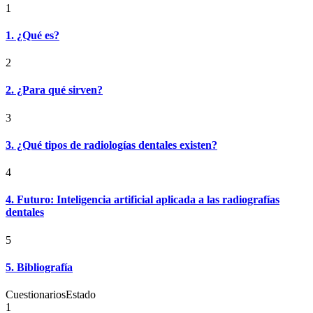
1
1. ¿Qué es?
2
2. ¿Para qué sirven?
3
3. ¿Qué tipos de radiologías dentales existen?
4
4. Futuro: Inteligencia artificial aplicada a las radiografías
dentales
5
5. Bibliografía
Cuestionarios
Estado
1