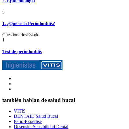
2. Epidemiología
5
1. ¿Qué es la Periodontitis?
Cuestionarios
Estado
1
Test de periodontitis
también hablan de salud bucal
VITIS
DENTAID Salud Bucal
Perio·Expertise
Desensin: Sensibilidad Dental