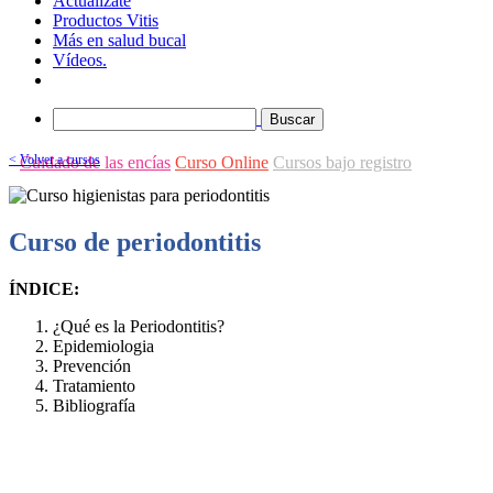
Actualízate
Productos Vitis
Más en salud bucal
Vídeos.
Buscar
< Volver a cursos
Cuidado de las encías
Curso Online
Cursos bajo registro
Curso de periodontitis
ÍNDICE:
¿Qué es la Periodontitis?
Epidemiologia
Prevención
Tratamiento
Bibliografía